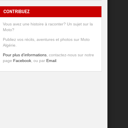
CONTRIBUEZ
Vous avez une histoire à raconter? Un sujet sur la
Moto?
Publiez vos récits, aventures et photos sur Moto
Algérie.
Pour plus d'informations
, contactez-nous sur notre
page
Facebook
, ou par
Email
.