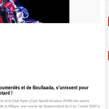
oumerdès et de BouSaada, s’unissent pour
tard !
 et le Club Ryan (Club Sportif Amateur RYAN des sports
 de la Wilaya, une course de Supermotard du 6 au 7 mars 2020 à