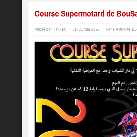
Course Supermotard de BouSaa
Publié par
Rafik M.
Le:
01 Mar 2020
dans:
Actualité
,
Év