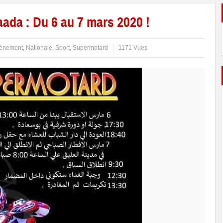
da : Du 6 au 7 mars 2020 !
énement
,
Nationale
,
Sport
,
Supermotard
1171 Vues