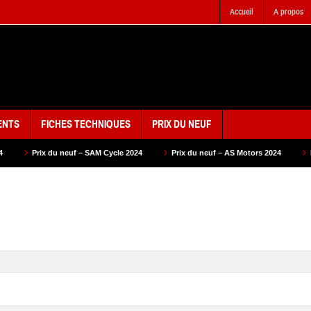
Accueil
A propos
ENTS
FICHES TECHNIQUES
PRIX DU NEUF
f – SAM Cycle 2024
Prix du neuf – AS Motors 2024
Prix du neuf – VMS 2