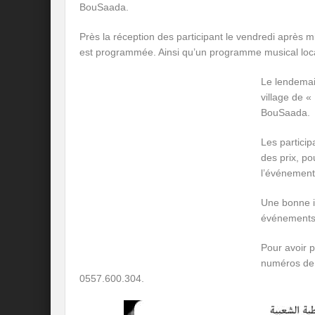
BouSaada.
Près la réception des participant le vendredi après m
est programmée. Ainsi qu’un programme musical local
Le lendemai
village de «
BouSaada.
Les particip
des prix, po
l’événement
Une bonne in
événements
Pour avoir p
numéros de 
0557.600.304.