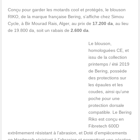
Conçu pour garder les motards cool et protégés, le blouson
RIKO, de la marque française Bering, s’affiche chez Simou
Cycle, à Bir Mourad Rais, Alger, au prix de
17.200 da
, au lieu
de 19.800 da, soit un rabais de
2.600 da
.
Le blouson,
homologuées CE, et
issu de la collection
printemps / été 2019
de Bering, possède
des protections sur
les épaules et les
coudes, ainsi qu’une
poche pour une
protection dorsale
compatible. Le Bering
Riko est conçu en
Fibretech 600D
extrêmement résistant à l’abrasion, et Doté d’empiècements
en Hardmesh résistant à l’abrasion et permettant une aération