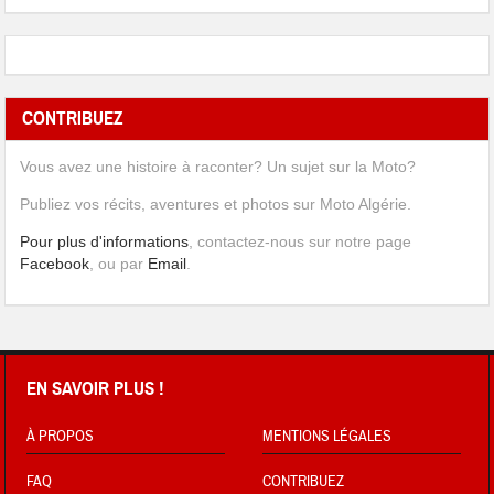
CONTRIBUEZ
Vous avez une histoire à raconter? Un sujet sur la Moto?
Publiez vos récits, aventures et photos sur Moto Algérie.
Pour plus d'informations
, contactez-nous sur notre page
Facebook
, ou par
Email
.
EN SAVOIR PLUS !
À PROPOS
MENTIONS LÉGALES
FAQ
CONTRIBUEZ