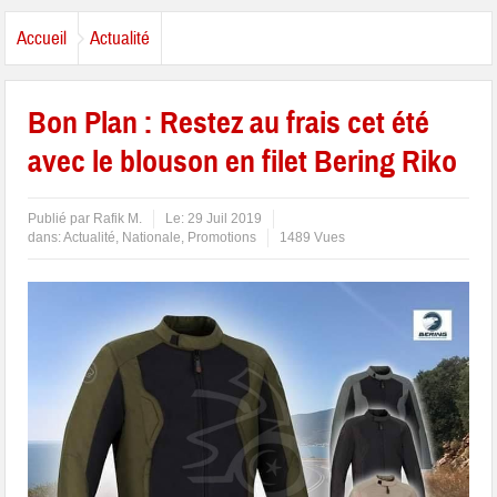
Accueil
Actualité
Bon Plan : Restez au frais cet été
avec le blouson en filet Bering Riko
Publié par
Rafik M.
Le:
29 Juil 2019
dans:
Actualité
,
Nationale
,
Promotions
1489 Vues