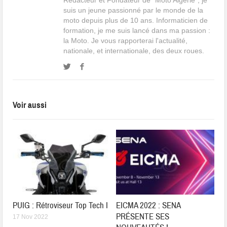
Rédacteur et Fondateur de "Moto Algérie", je
suis un jeune passionné par le monde de la
moto depuis plus de 10 ans. Informaticien de
formation, je me suis lancé dans ma passion :
la Moto. Je vous rapporterai l'actualité,
nationale, et internationale, des deux roues.
Voir aussi
PUIG : Rétroviseur Top Tech I
EICMA 2022 : SENA
PRÉSENTE SES
17 Nov 2022