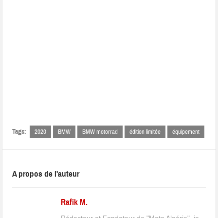
Tags:
2020
BMW
BMW motorrad
édition limitée
équipement
A propos de l'auteur
Rafik M.