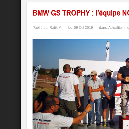
BMW GS TROPHY : l’équipe 
Publié par
Rafik M.
Le:
09 Oct 2019
dans:
Actualité
,
Int