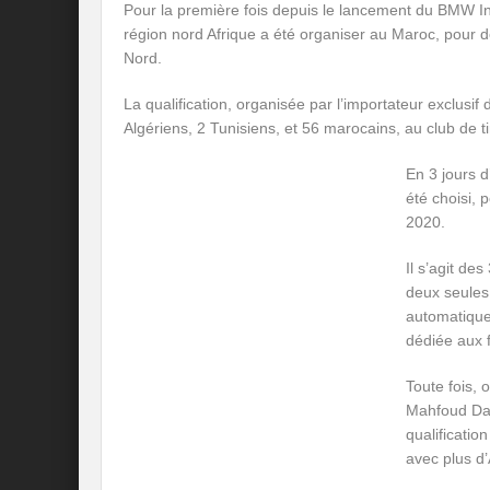
Pour la première fois depuis le lancement du BMW In
région nord Afrique a été organiser au Maroc, pour d
Nord.
La qualification, organisée par l’importateur exclu
Algériens, 2 Tunisiens, et 56 marocains, au club de t
En 3 jours d
été choisi, 
2020.
Il s’agit de
deux seules 
automatique
dédiée aux
Toute fois, 
Mahfoud Dal
qualificatio
avec plus d’