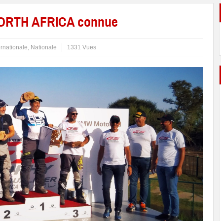
NORTH AFRICA connue
ernationale
,
Nationale
1331 Vues