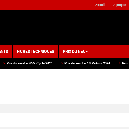
Accueil
A propos
ENTS
FICHES TECHNIQUES
PRIX DU NEUF
M Cycle 2024
Prix du neuf – AS Motors 2024
Prix du neuf – VMS 2024