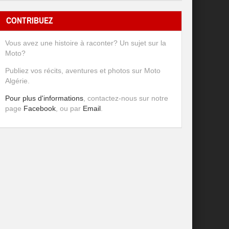
CONTRIBUEZ
Vous avez une histoire à raconter? Un sujet sur la
Moto?
Publiez vos récits, aventures et photos sur Moto
Algérie.
Pour plus d'informations
, contactez-nous sur notre
page
Facebook
, ou par
Email
.