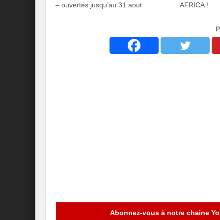
– ouvertes jusqu’au 31 aout
AFRICA !
P
Abonnez-vous à notre chaine You