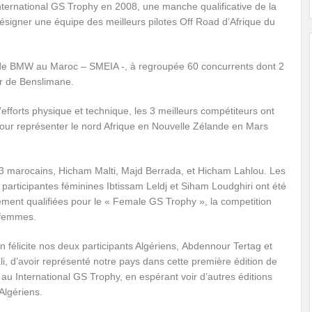
ternational GS Trophy en 2008, une manche qualificative de la
ésigner une équipe des meilleurs pilotes Off Road d’Afrique du
sif de BMW au Maroc – SMEIA -, à regroupée 60 concurrents dont 2
ir de Benslimane.
’efforts physique et technique, les 3 meilleurs compétiteurs ont
pour représenter le nord Afrique en Nouvelle Zélande en Mars
s 3 marocains, Hicham Malti, Majd Berrada, et Hicham Lahlou. Les
participantes féminines Ibtissam Leldj et Siham Loudghiri ont été
ment qualifiées pour le « Female GS Trophy », la competition
 femmes.
on félicite nos deux participants Algériens,
Abdennour Tertag et
i, d’avoir représenté notre pays dans cette première édition de
n au International GS Trophy, en espérant voir d’autres éditions
Algériens.