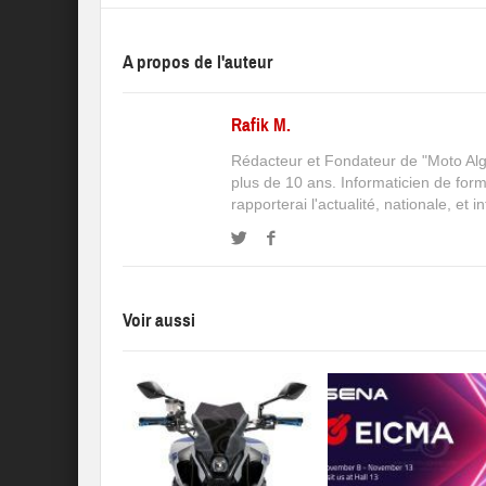
A propos de l'auteur
Rafik M.
Rédacteur et Fondateur de "Moto Algé
plus de 10 ans. Informaticien de for
rapporterai l'actualité, nationale, et 
Voir aussi