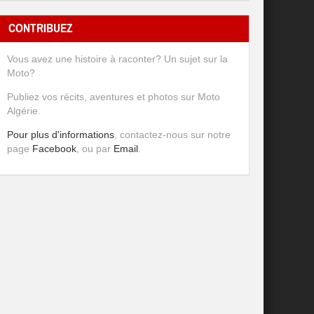
CONTRIBUEZ
Vous avez une histoire à raconter? Un sujet sur la
Moto?
Publiez vos récits, aventures et photos sur Moto
Algérie.
Pour plus d'informations
, contactez-nous sur notre
page
Facebook
, ou par
Email
.