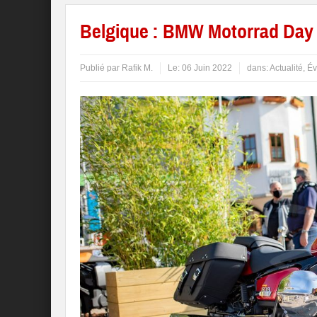
Belgique : BMW Motorrad Day l
Publié par
Rafik M.
Le:
06 Juin 2022
dans:
Actualité
,
Év