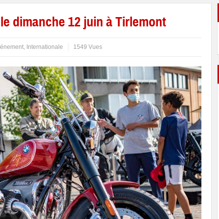
e dimanche 12 juin à Tirlemont
énement
,
Internationale
1549 Vues