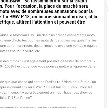
t non-BMW – se rassembleront sur la Grand
n. Pour l’occasion, la place du marché sera
 moto avec de nombreuses animations pour la
 Le BMW R 18, un impressionnant cruiser, et le
rique, attirent l’attention et peuvent être
anise le Motorrad Day, l’un des plus grands événements moto
eine d’activités pour les motards (de toutes marques !) et les
rs sur et hors route, des animations avec une véritable équipe
ter et boire un verre, etc.
n des motos : il est également possible de tester de nombreux
4 100% électrique, que vous pourrez mettre à l’épreuve dans
z quelque chose qui sort de l’ordinaire ? Alors peut-être qu’un
impressionnant cruiser BMW R 18 est fait pour vous. Pour les
 patrimoine, il y aura également un magnifique roadshow de
dèles R 18 et R nineT.
passionnés de motos peuvent voir différentes motos