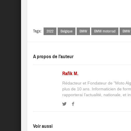
Tags:
2022
Belgique
BMW
BMW motorrad
BMW 
A propos de l'auteur
Rafik M.
Rédacteur et Fondateur de "Moto Algé
plus de 10 ans. Informaticien de for
rapporterai l'actualité, nationale, et 
Voir aussi