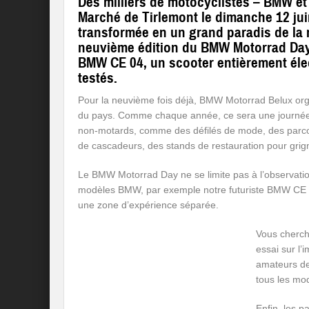
Des milliers de motocyclistes – BMW e
Marché de Tirlemont le dimanche 12 jui
transformée en un grand paradis de la
neuvième édition du BMW Motorrad Day.
BMW CE 04, un scooter entièrement élect
testés.
Pour la neuvième fois déjà, BMW Motorrad Belux org
du pays. Comme chaque année, ce sera une journée pl
non-motards, comme des défilés de mode, des parcou
de cascadeurs, des stands de restauration pour grigno
Le BMW Motorrad Day ne se limite pas à l’observatio
modèles BMW, par exemple notre futuriste BMW CE 0
une zone d’expérience séparée.
Vous cherche
essai sur l’
amateurs de
tous les mo
Enfin, les 