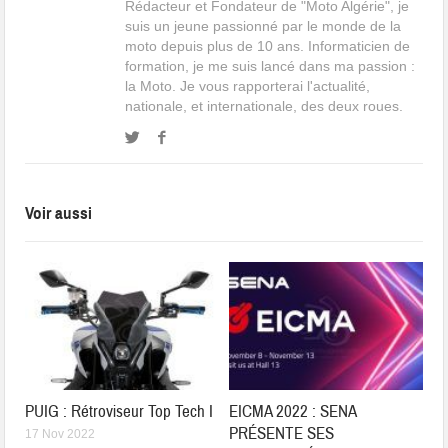
Rédacteur et Fondateur de "Moto Algérie", je
suis un jeune passionné par le monde de la
moto depuis plus de 10 ans. Informaticien de
formation, je me suis lancé dans ma passion :
la Moto. Je vous rapporterai l'actualité,
nationale, et internationale, des deux roues.
Voir aussi
PUIG : Rétroviseur Top Tech I
EICMA 2022 : SENA
PRÉSENTE SES
17 Nov 2022