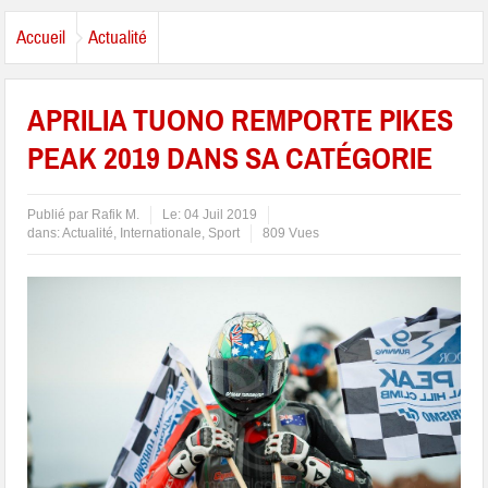
Accueil
Actualité
APRILIA TUONO REMPORTE PIKES
PEAK 2019 DANS SA CATÉGORIE
Publié par
Rafik M.
Le:
04 Juil 2019
dans:
Actualité
,
Internationale
,
Sport
809 Vues