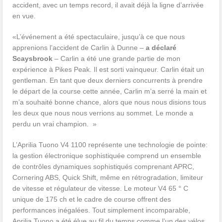
accident, avec un temps record, il avait déjà la ligne d’arrivée
en vue.
«L’événement a été spectaculaire, jusqu’à ce que nous
apprenions l’accident de Carlin à Dunne –
a déclaré
Scaysbrook
– Carlin a été une grande partie de mon
expérience à Pikes Peak. Il est sorti vainqueur. Carlin était un
gentleman. En tant que deux derniers concurrents à prendre
le départ de la course cette année, Carlin m’a serré la main et
m’a souhaité bonne chance, alors que nous nous disions tous
les deux que nous nous verrions au sommet. Le monde a
perdu un vrai champion. »
L’Aprilia Tuono V4 1100 représente une technologie de pointe:
la gestion électronique sophistiquée comprend un ensemble
de contrôles dynamiques sophistiqués comprenant APRC,
Cornering ABS, Quick Shift, même en rétrogradation, limiteur
de vitesse et régulateur de vitesse. Le moteur V4 65 ° C
unique de 175 ch et le cadre de course offrent des
performances inégalées. Tout simplement incomparable,
Aprilia Tuono a été élue au fil du temps comme l’un des vélos