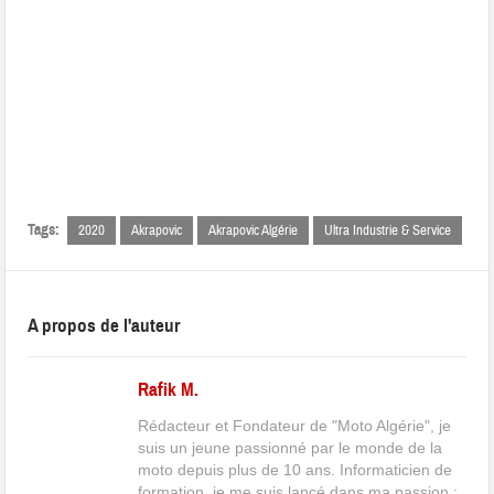
Tags:
2020
Akrapovic
Akrapovic Algérie
Ultra Industrie & Service
A propos de l'auteur
Rafik M.
Rédacteur et Fondateur de "Moto Algérie", je
suis un jeune passionné par le monde de la
moto depuis plus de 10 ans. Informaticien de
formation, je me suis lancé dans ma passion :