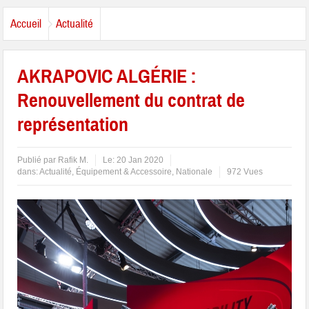
Accueil
Actualité
AKRAPOVIC ALGÉRIE :
Renouvellement du contrat de
représentation
Publié par
Rafik M.
Le:
20 Jan 2020
dans:
Actualité
,
Équipement & Accessoire
,
Nationale
972 Vues