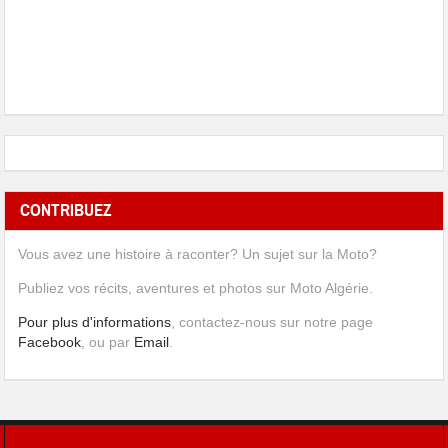
CONTRIBUEZ
Vous avez une histoire à raconter? Un sujet sur la Moto?
Publiez vos récits, aventures et photos sur Moto Algérie.
Pour plus d'informations
, contactez-nous sur notre page
Facebook
, ou par
Email
.