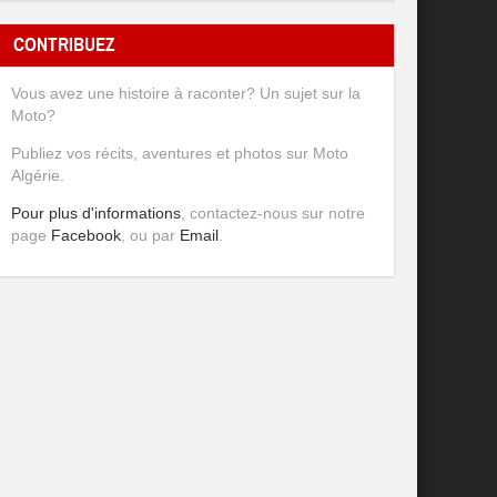
CONTRIBUEZ
Vous avez une histoire à raconter? Un sujet sur la
Moto?
Publiez vos récits, aventures et photos sur Moto
Algérie.
Pour plus d'informations
, contactez-nous sur notre
page
Facebook
, ou par
Email
.