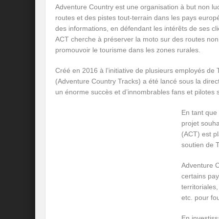
Adventure Country est une organisation à but non lucr
routes et des pistes tout-terrain dans les pays euro
des informations, en défendant les intérêts de ses 
ACT cherche à préserver la moto sur des routes non a
promouvoir le tourisme dans les zones rurales.
Créé en 2016 à l’initiative de plusieurs employés de
(Adventure Country Tracks) a été lancé sous la direc
un énorme succès et d’innombrables fans et pilotes su
En tant que
projet souha
(ACT) est p
soutien de 
Adventure C
certains pay
territoriale
etc. pour fo
En investiss