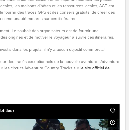
locales, les maisons d’hôtes et les ressources locales, ACT est
 fournir des tracés GPS et des conseils gratuits, de créer des
 la communauté motards sur ces itinéraires.
ement. Le souhait des organisateurs est de fournir une
des origines et de motiver le voyageur à suivre ces itinéraires.
estis dans les projets, il n’y a aucun objectif commercial.
 pour des tracés exceptionnels de la nouvelle aventure : Adventure
ur les circuits Adventure Country Tracks sur
le site officiel de