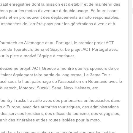
atif enregistrée dont la mission est d’établir et de maintenir des
péens pour les motos d’aventure à double usage. En fournissant
clients et en promouvant des déplacements à moto responsables,
sphaltées de l’arrière-pays pour les générations à venir et à
 Touratech en Allemagne et au Portugal, le premier projet ACT
tion de Touratech, Sena et Suzuki. Le projet ACT Portugal avec
r la piste a motivé l’équipe à continuer.
 deuxième projet, ACT Greece a montré que les sponsors de ce
itaient également faire partie du long terme. Le 3eme Tour
lacé sous le haut patronage de l’association en Roumanie avec le
Touratech, Motorex, Suzuki, Sena, Nexx Helmets, etc.
ountry Tracks travaille avec des partenaires enthousiastes dans
s d’Europe, avec des autorités touristiques, des administrations
s, des services forestiers, des offices de tourisme, des voyagistes,
urnir des itinéraires et des routes isolées pour la moto.
ant dans la communication et en espérant soutenir les petites