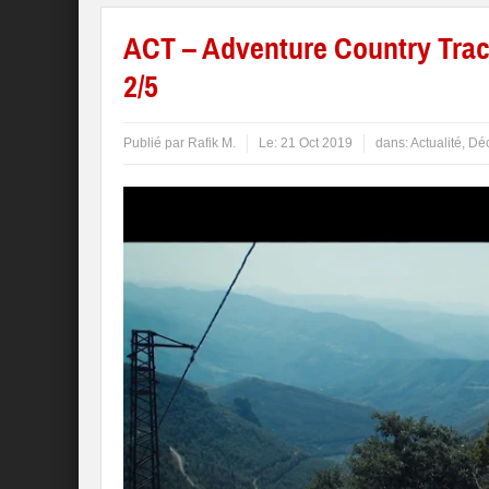
ACT – Adventure Country Tracks
2/5
Publié par
Rafik M.
Le:
21 Oct 2019
dans:
Actualité
,
Déc