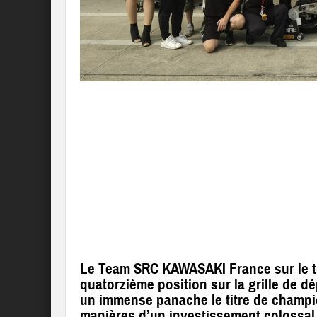
Le Team SRC KAWASAKI France sur le to
quatorzième position sur la grille de d
un immense panache le titre de champ
manières d’un investissement colossal 