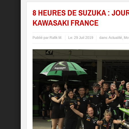
8 HEURES DE SUZUKA : JOU
KAWASAKI FRANCE
Publié par
Rafik M.
Le:
29 Juil 2019
dans:
Actualité
,
Mo