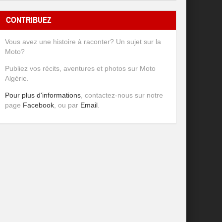
CONTRIBUEZ
Vous avez une histoire à raconter? Un sujet sur la
Moto?
Publiez vos récits, aventures et photos sur Moto
Algérie.
Pour plus d'informations
, contactez-nous sur notre
page
Facebook
, ou par
Email
.