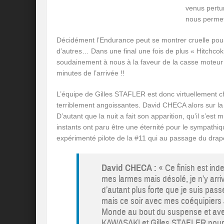
venus pertu
nous permet
Décidément l’Endurance peut se montrer cruelle pour ce
d’autres… Dans une final une fois de plus « Hitchcoki
soudainement à nous à la faveur de la casse moteur 
minutes de l’arrivée !!
L’équipe de Gilles STAFLER est donc virtuellement
terriblement angoissantes. David CHECA alors sur l
D’autant que la nuit a fait son apparition, qu’il s’est mi
instants ont paru être une éternité pour le sympathiqu
expérimenté pilote de la #11 qui au passage du drape
David CHECA :
« Ce finish est inde
mes larmes mais désolé, je n’y arriv
d’autant plus forte que je suis pa
mais ce soir avec mes coéquipier
Monde au bout du suspense et avec
KAWASAKI et Gilles STAFLER pour c