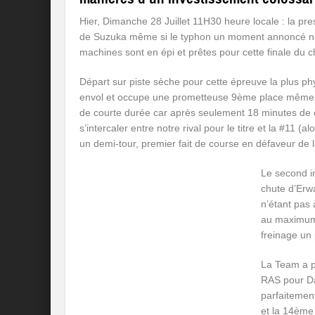
Hier, Dimanche 28 Juillet 11H30 heure locale : la pr
de Suzuka même si le typhon un moment annoncé ne 
machines sont en épi et prêtes pour cette finale du
Départ sur piste sèche pour cette épreuve la plus ph
envol et occupe une prometteuse 9ème place même s’
de courte durée car après seulement 18 minutes de co
s’intercaler entre notre rival pour le titre et la #11 (
un demi-tour, premier fait de course en défaveur de
Le second in
chute d’Erwa
n’étant pas 
au maximum s
freinage un
La Team a pa
RAS pour D
parfaitement
et la 14ème