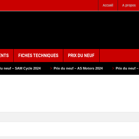
Accueil
A propos
ENTS
FICHES TECHNIQUES
PRIX DU NEUF
e 2024
Prix du neuf – AS Motors 2024
Prix du neuf – VMS 2024
P