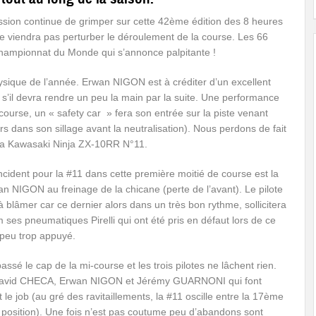
ession continue de grimper sur cette 42ème édition des 8 heures
viendra pas perturber le déroulement de la course. Les 66
 championnat du Monde qui s’annonce palpitante !
ysique de l’année. Erwan NIGON est à créditer d’un excellent
il devra rendre un peu la main par la suite. Une performance
urse, un « safety car » fera son entrée sur la piste venant
alors dans son sillage avant la neutralisation). Nous perdons de fait
 la Kawasaki Ninja ZX-10RR N°11.
cident pour la #11 dans cette première moitié de course est la
n NIGON au freinage de la chicane (perte de l’avant). Le pilote
à blâmer car ce dernier alors dans un très bon rythme, sollicitera
es pneumatiques Pirelli qui ont été pris en défaut lors de ce
 peu trop appuyé.
ssé le cap de la mi-course et les trois pilotes ne lâchent rien.
avid CHECA, Erwan NIGON et Jérémy GUARNONI qui font
 le job (au gré des ravitaillements, la #11 oscille entre la 17ème
 position). Une fois n’est pas coutume peu d’abandons sont