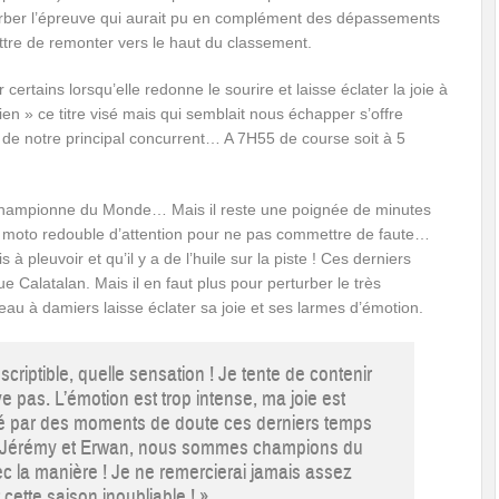
rber l’épreuve qui aurait pu en complément des dépassements
tre de remonter vers le haut du classement.
rtains lorsqu’elle redonne le sourire et laisse éclater la joie à
en » ce titre visé mais qui semblait nous échapper s’offre
de notre principal concurrent… A 7H55 de course soit à 5
 championne du Monde… Mais il reste une poignée de minutes
a moto redouble d’attention pour ne pas commettre de faute…
s à pleuvoir et qu’il y a de l’huile sur la piste ! Ces derniers
e Calatalan. Mais il en faut plus pour perturber le très
au à damiers laisse éclater sa joie et ses larmes d’émotion.
scriptible, quelle sensation ! Je tente de contenir
e pas. L’émotion est trop intense, ma joie est
ssé par des moments de doute ces derniers temps
s Jérémy et Erwan, nous sommes champions du
 la manière ! Je ne remercierai jamais assez
ette saison inoubliable ! »