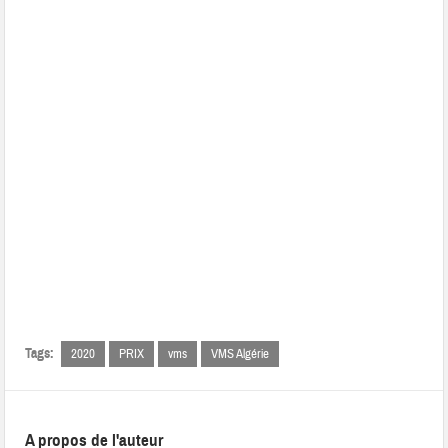
Tags:
2020
PRIX
vms
VMS Algérie
A propos de l'auteur