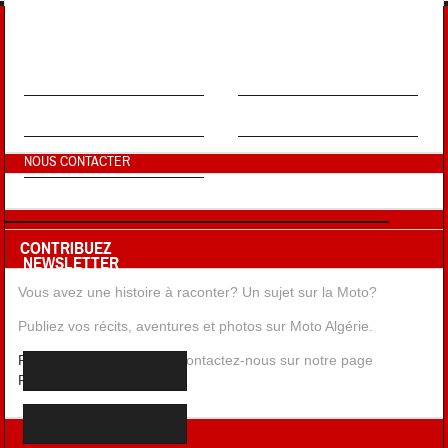
EN SAVOIR PLUS !
À PROPOS
MENTIONS LÉGALES
FAQ
CONTRIBUEZ
NOUS CONTACTER
CONTRIBUEZ
NEWSLETTER
Vous avez une histoire à raconter? Un sujet sur la Moto?
Inscription a la Newsletter
Publiez vos récits, aventures et photos sur Moto Algérie.
Pour plus d'informations
, contactez-nous sur notre page
Facebook
, ou par
Email
.