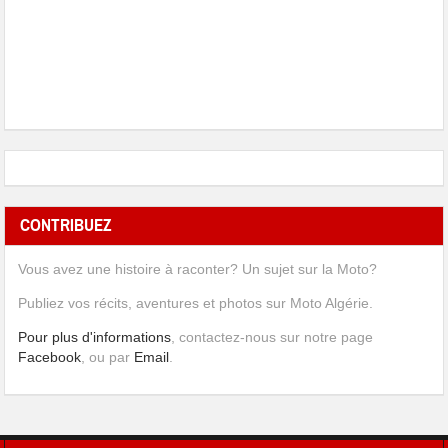
CONTRIBUEZ
Vous avez une histoire à raconter? Un sujet sur la Moto?
Publiez vos récits, aventures et photos sur Moto Algérie.
Pour plus d'informations
, contactez-nous sur notre page
Facebook
, ou par
Email
.