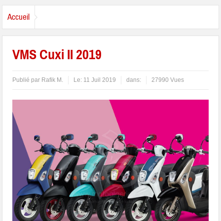
Accueil
VMS Cuxi II 2019
Publié par
Rafik M.
Le:
11 Juil 2019
dans:
27990 Vues