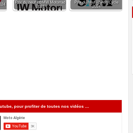
Prix du neuf - BMW Motorrad
Prix du neuf - SAM Cycle
024
2024
2024
tube, pour profiter de toutes nos vidéos …