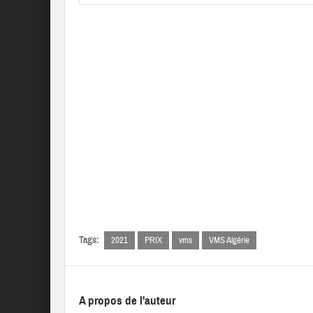
Tags:
2021
PRIX
vms
VMS Algérie
A propos de l'auteur