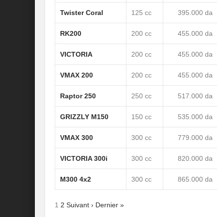
Twister Coral
125 cc
395.000 da
RK200
200 cc
455.000 da
VICTORIA
200 cc
455.000 da
VMAX 200
200 cc
455.000 da
Raptor 250
250 cc
517.000 da
GRIZZLY M150
150 cc
535.000 da
VMAX 300
300 cc
779.000 da
VICTORIA 300i
300 cc
820.000 da
M300 4x2
300 cc
865.000 da
1
2
Suivant ›
Dernier »