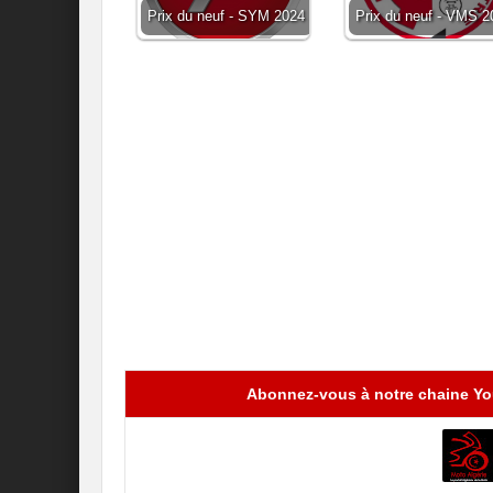
Prix du neuf - SYM 2024
Prix du neuf - VMS 2
Abonnez-vous à notre chaine You