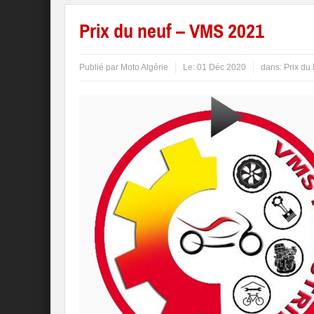
Prix du neuf – VMS 2021
Publié par
Moto Algérie
Le:
01 Déc 2020
dans:
Prix du