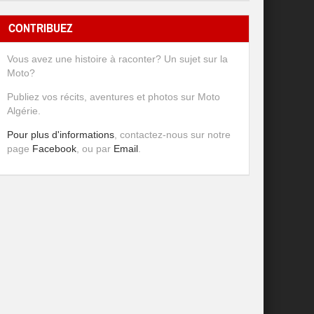
CONTRIBUEZ
Vous avez une histoire à raconter? Un sujet sur la
Moto?
Publiez vos récits, aventures et photos sur Moto
Algérie.
Pour plus d'informations
, contactez-nous sur notre
page
Facebook
, ou par
Email
.