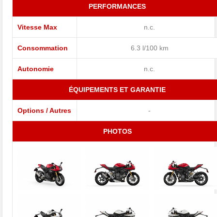
PERFORMANCES
Vitesse Max
n.c.
Consommation
6.3 l/100 km
Autonomie
n.c.
ÉQUIPEMENTS ET GARANTIE
Options / Autres
-
PHOTOS