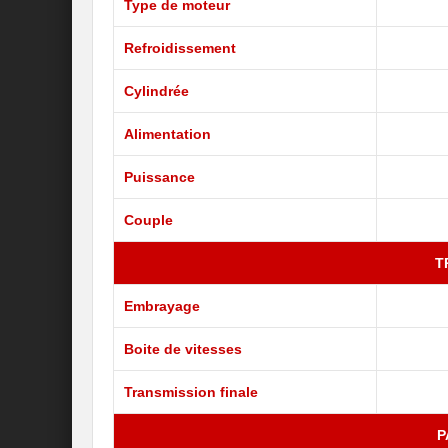
Type de moteur
Refroidissement
Cylindrée
Alimentation
Puissance
Couple
T
Embrayage
Boite de vitesses
Transmission finale
P