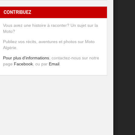
CONTRIBUEZ
Vous avez une histoire à raconter? Un sujet sur la
Moto?
Publiez vos récits, aventures et photos sur Moto
Algérie.
Pour plus d'informations
, contactez-nous sur notre
page
Facebook
, ou par
Email
.