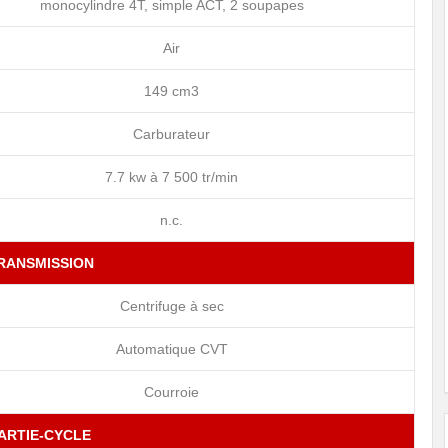
monocylindre 4T, simple ACT, 2 soupapes
Air
149 cm3
Carburateur
7.7 kw à 7 500 tr/min
n.c.
RANSMISSION
Centrifuge à sec
Automatique CVT
Courroie
ARTIE-CYCLE