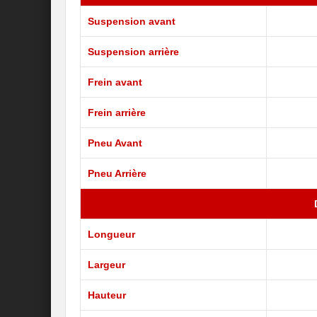
Suspension avant
Suspension arrière
Frein avant
Frein arrière
Pneu Avant
Pneu Arrière
Longueur
Largeur
Hauteur