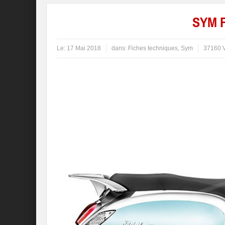
SYM F
Le:
17 Mai 2018
dans:
Fiches techniques
,
Sym
37160 