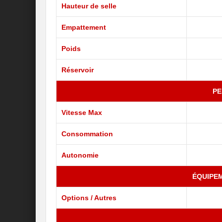
Hauteur de selle
Empattement
Poids
Réservoir
P
Vitesse Max
Consommation
Autonomie
ÉQUIPE
Options / Autres