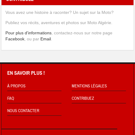
Vous avez une histoire à raconter? Un sujet sur la Moto?
Publiez vos récits, aventures et photos sur Moto Algérie.
Pour plus d'informations
, contactez-nous sur notre page
Facebook
, ou par
Email
.
EN SAVOIR PLUS !
À PROPOS
MENTIONS LÉGALES
FAQ
CONTRIBUEZ
NOUS CONTACTER