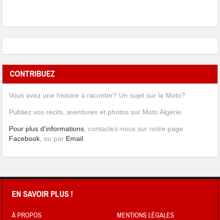
CONTRIBUEZ
Vous avez une histoire à raconter? Un sujet sur la Moto?
Publiez vos récits, aventures et photos sur Moto Algérie.
Pour plus d'informations
, contactez-nous sur notre page
Facebook
, ou par
Email
.
EN SAVOIR PLUS !
À PROPOS
MENTIONS LÉGALES