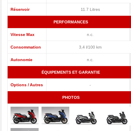
Réservoir
11.7 Litres
PERFORMANCES
Vitesse Max
n.c.
Consommation
3,4 l/100 km
Autonomie
n.c.
ÉQUIPEMENTS ET GARANTIE
Options / Autres
-
PHOTOS