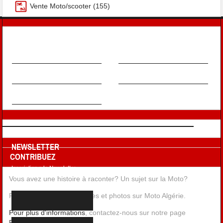
Vente Moto/scooter
(155)
EN SAVOIR PLUS !
À PROPOS
MENTIONS LÉGALES
FAQ
CONTRIBUEZ
NOUS CONTACTER
NEWSLETTER
CONTRIBUEZ
Inscription a la Newsletter
Vous avez une histoire à raconter? Un sujet sur la Moto?
Publiez vos récits, aventures et photos sur Moto Algérie.
Pour plus d'informations
, contactez-nous sur notre page
Facebook
, ou par
Email
.