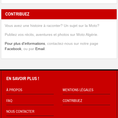
CONTRIBUEZ
Vous avez une histoire à raconter? Un sujet sur la Moto?
Publiez vos récits, aventures et photos sur Moto Algérie.
Pour plus d'informations
, contactez-nous sur notre page
Facebook
, ou par
Email
.
EN SAVOIR PLUS !
À PROPOS
MENTIONS LÉGALES
FAQ
CONTRIBUEZ
NOUS CONTACTER