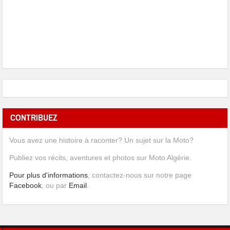
CONTRIBUEZ
Vous avez une histoire à raconter? Un sujet sur la Moto?
Publiez vos récits, aventures et photos sur Moto Algérie.
Pour plus d'informations
, contactez-nous sur notre page
Facebook
, ou par
Email
.