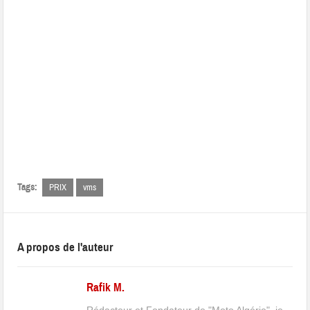
Tags:
PRIX
vms
A propos de l'auteur
Rafik M.
Rédacteur et Fondateur de "Moto Algérie", je