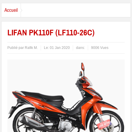
Accueil
LIFAN PK110F (LF110-26C)
Publié par
Rafik M.
Le:
01 Jan 2020
dans:
9006 Vues