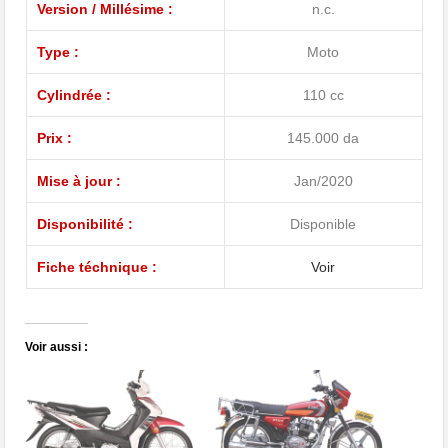
Version / Millésime :
n.c.
Type :
Moto
Cylindrée :
110 cc
Prix :
145.000 da
Mise à jour :
Jan/2020
Disponibilité :
Disponible
Fiche téchnique :
Voir
Voir aussi :