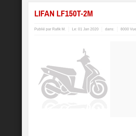
LIFAN LF150T-2M
Publié par
Rafik M.
Le:
01 Jan 2020
dans:
8000 Vu