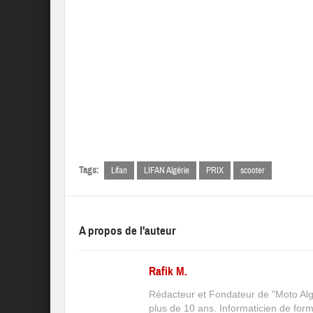
Tags:
Lifan
LIFAN Algérie
PRIX
scooter
A propos de l'auteur
Rafik M.
Rédacteur et Fondateur de "Moto Algé
plus de 10 ans. Informaticien de for