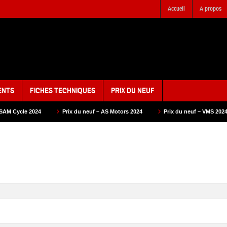
Accueil
A propos
ENTS
FICHES TECHNIQUES
PRIX DU NEUF
Prix du neuf – AS Motors 2024
Prix du neuf – VMS 2024
Prix du