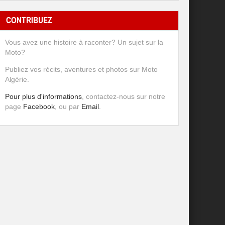
CONTRIBUEZ
Vous avez une histoire à raconter? Un sujet sur la
Moto?
Publiez vos récits, aventures et photos sur Moto
Algérie.
Pour plus d'informations
, contactez-nous sur notre
page
Facebook
, ou par
Email
.