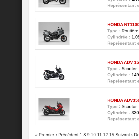
Représentant e
HONDA NT1100
Type :
Routière
Cylindrée :
1.0
Représentant e
HONDA ADV 15
Type :
Scooter
Cylindrée :
149
Représentant e
HONDA ADV350
Type :
Scooter
Cylindrée :
330
Représentant e
« Premier
‹ Précédent
1
8
9
10
11
12
15
Suivant ›
De