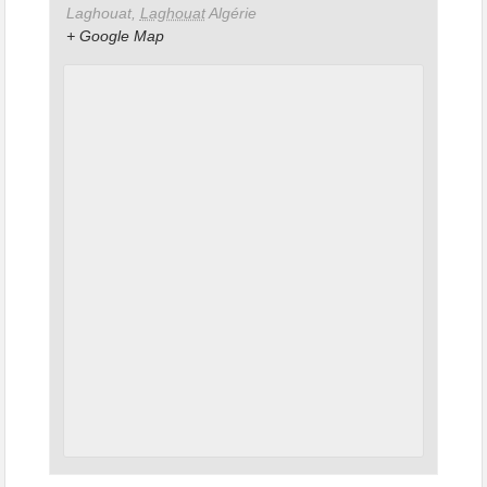
Laghouat
,
Laghouat
Algérie
+ Google Map