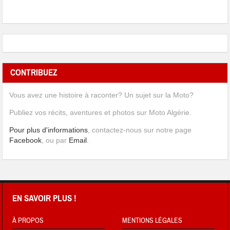
CONTRIBUEZ
Vous avez une histoire à raconter? Un sujet sur la Moto?
Publiez vos récits, aventures et photos sur Moto Algérie.
Pour plus d'informations
, contactez-nous sur notre page
Facebook
, ou par
Email
.
EN SAVOIR PLUS !
À PROPOS
MENTIONS LÉGALES