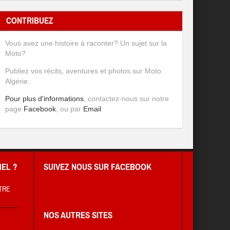
CONTRIBUEZ
Vous avez une histoire à raconter? Un sujet sur la
Moto?
Publiez vos récits, aventures et photos sur Moto
Algérie.
Pour plus d'informations
, contactez-nous sur notre
page
Facebook
, ou par
Email
.
EL ?
SUIVEZ NOUS SUR FACEBOOK
TRE
NOS AUTRES SITES