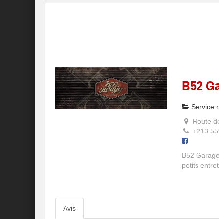
B52 G
Service r
Route de
+213 55
B52 Garage 
petits entre
Avis