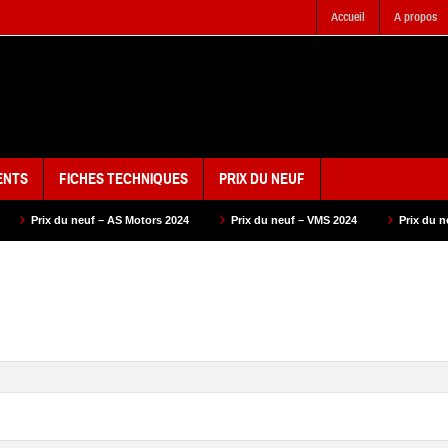
Accueil
A propos
ENTS
FICHES TECHNIQUES
PRIX DU NEUF
u neuf – AS Motors 2024
Prix du neuf – VMS 2024
Prix du neuf – Keewa