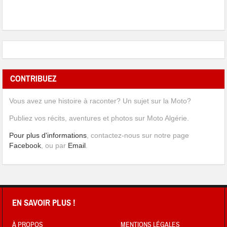
CONTRIBUEZ
Vous avez une histoire à raconter? Un sujet sur la Moto?
Publiez vos récits, aventures et photos sur Moto Algérie.
Pour plus d'informations
, contactez-nous sur notre page
Facebook
, ou par
Email
.
EN SAVOIR PLUS !
À PROPOS
MENTIONS LÉGALES