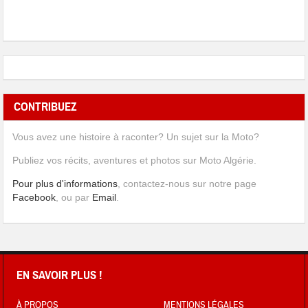
CONTRIBUEZ
Vous avez une histoire à raconter? Un sujet sur la Moto?
Publiez vos récits, aventures et photos sur Moto Algérie.
Pour plus d'informations
, contactez-nous sur notre page
Facebook
, ou par
Email
.
EN SAVOIR PLUS !
À PROPOS
MENTIONS LÉGALES