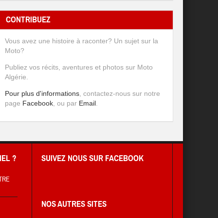
CONTRIBUEZ
Vous avez une histoire à raconter? Un sujet sur la
Moto?
Publiez vos récits, aventures et photos sur Moto
Algérie.
Pour plus d'informations
, contactez-nous sur notre
page
Facebook
, ou par
Email
.
EL ?
SUIVEZ NOUS SUR FACEBOOK
TRE
NOS AUTRES SITES