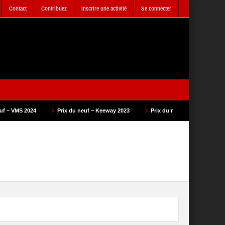
Contact
Contribuez
Inscrire une activité
Se connecter
24
Prix du neuf – Keeway 2023
Prix du neuf – SAM Cycle 2023