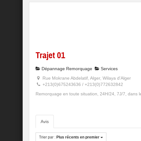
Trajet 01
Dépannage Remorquage
Services
Rue Mokrane Abdelatif, Alger, Wilaya d'Alger
+213(0)675243636 / +213(0)772632842
Remorquage en toute situation, 24H/24, 7J/7, dans l
Avis
Trier par :
Plus récents en premier