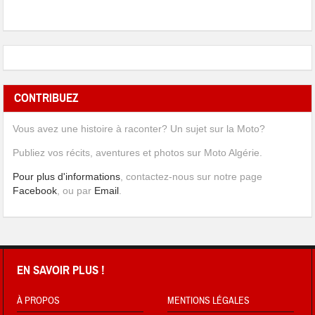
CONTRIBUEZ
Vous avez une histoire à raconter? Un sujet sur la Moto?
Publiez vos récits, aventures et photos sur Moto Algérie.
Pour plus d'informations
, contactez-nous sur notre page
Facebook
, ou par
Email
.
EN SAVOIR PLUS !
À PROPOS
MENTIONS LÉGALES