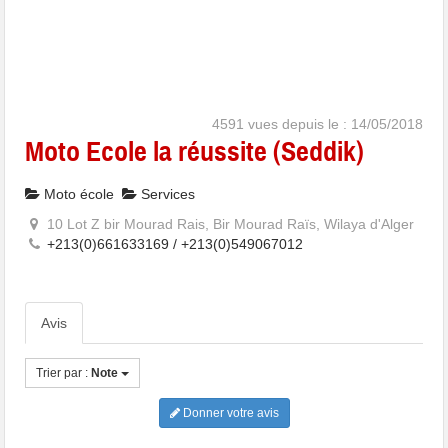
4591 vues depuis le : 14/05/2018
Moto Ecole la réussite (Seddik)
Moto école
Services
10 Lot Z bir Mourad Rais, Bir Mourad Raïs, Wilaya d'Alger
+213(0)661633169 / +213(0)549067012
Avis
Trier par :
Note
Donner votre avis