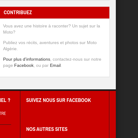
CONTRIBUEZ
Vous avez une histoire à raconter? Un sujet sur la
Moto?
Publiez vos récits, aventures et photos sur Moto
Algérie.
Pour plus d'informations
, contactez-nous sur notre
page
Facebook
, ou par
Email
.
EL ?
SUIVEZ NOUS SUR FACEBOOK
TRE
NOS AUTRES SITES