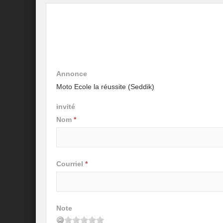
Annonce
Moto Ecole la réussite (Seddik)
invité
Nom
*
Courriel
*
Note