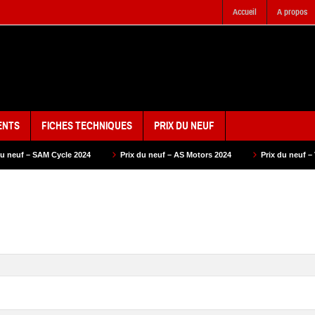
Accueil
A propos
ENTS
FICHES TECHNIQUES
PRIX DU NEUF
M Cycle 2024
Prix du neuf – AS Motors 2024
Prix du neuf – VMS 2024