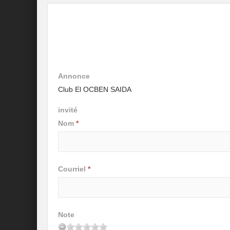
Annonce
Club El OCBEN SAIDA
invité
Nom
*
Courriel
*
Note