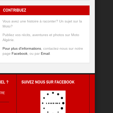
CONTRIBUEZ
Vous avez une histoire à raconter? Un sujet sur la
Moto?
Publiez vos récits, aventures et photos sur Moto
Algérie.
Pour plus d'informations
, contactez-nous sur notre
page
Facebook
, ou par
Email
.
EL ?
SUIVEZ NOUS SUR FACEBOOK
TRE