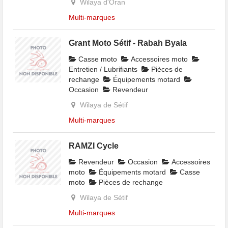
Wilaya d'Oran
Multi-marques
Grant Moto Sétif - Rabah Byala
Casse moto
Accessoires moto
Entretien / Lubrifiants
Pièces de
rechange
Équipements motard
Occasion
Revendeur
Wilaya de Sétif
Multi-marques
RAMZI Cycle
Revendeur
Occasion
Accessoires
moto
Équipements motard
Casse
moto
Pièces de rechange
Wilaya de Sétif
Multi-marques